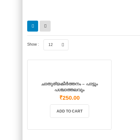
Show :
12
ചാതുര്യകീർത്തനം – പാട്ടും
പശ്ചാത്തലവും
₹
250.00
ADD TO CART