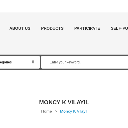
ABOUT US
PRODUCTS
PARTICIPATE
SELF-PU
MONCY K VILAYIL
Home
>
Moncy K Vilayil