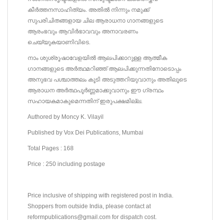
കീർത്തനസാഹിത്യം. അതിൽ നിന്നും നമുക്ക്
സുപരിചിതങ്ങളായ ചില ആരാധനാ ഗാനങ്ങളുടെ
ആരംഭവും ആവിർഭാവവും അനാവരണം
ചെയ്യുകയാണിവിടെ.
നാം ശുശ്രൂഷാവേളയിൽ ആലപിക്കാറുള്ള ആത്മീക
ഗാനങ്ങളുടെ അർത്ഥമറിഞ്ഞ് ആലപിക്കുന്നതിനോടൊപ്പം
അനുഭവ പശ്ചാത്തലം കൂടി അടുത്തറിയുവാനും അതിലൂടെ
ആരാധന അർത്ഥപൂർണ്ണമാക്കുവാനും ഈ ഗ്രന്ഥം
സഹായകമാകുമെന്നതിന് ഇരുപക്ഷമില്ല.
Authored by Moncy K. Vilayil
Published by Vox Dei Publications, Mumbai
Total Pages : 168
Price : 250 including postage
Price inclusive of shipping with registered post in India.
Shoppers from outside India, please contact at
reformpublications@gmail.com for dispatch cost.