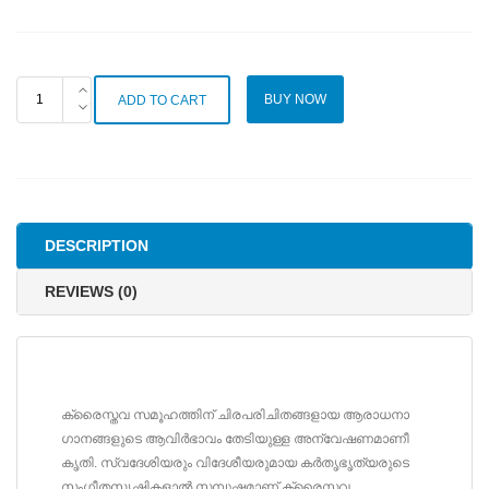
ചാതുര്യകീർത്തനം
BUY NOW
ADD TO CART
-
പാട്ടും
പശ്ചാത്തലവും
quantity
DESCRIPTION
REVIEWS (0)
ക്രൈസ്തവ സമൂഹത്തിന് ചിരപരിചിതങ്ങളായ ആരാധനാ
ഗാനങ്ങളുടെ ആവിർഭാവം തേടിയുള്ള അന്വേഷണമാണീ
കൃതി. സ്വദേശിയരും വിദേശീയരുമായ കർതൃഭൃത്യരുടെ
സംഗീതസൃഷ്ടികളാൽ സമ്പുഷ്ടമാണ് ക്രൈസ്തവ